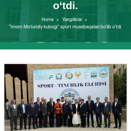
o‘tdi.
Home
Yangiliklar
“Imom Moturidiy kubogi” sport musobaqalari bo‘lib o‘tdi.