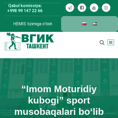
Skip
Qabul komissiya:
to
+998 99 147 22 66
content
HEMIS tizimiga o’tish
BDKU Toshkent
“Imom Moturidiy
kubogi” sport
musobaqalari bo‘lib