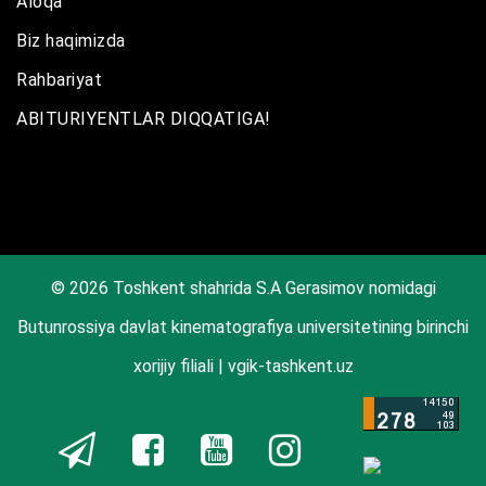
Aloqa
Biz haqimizda
Rahbariyat
ABITURIYENTLAR DIQQATIGA!
© 2026 Toshkent shahrida S.A Gerasimov nomidagi
Butunrossiya davlat kinematografiya universitetining birinchi
xorijiy filiali | vgik-tashkent.uz