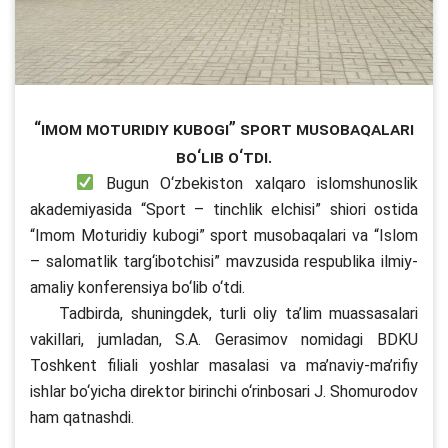
“Imom Moturidiy kubogi” sport musobaqalari
bo‘lib o‘tdi.
Bugun O‘zbekiston xalqaro islomshunoslik
akademiyasida “Sport – tinchlik elchisi” shiori ostida
“Imom Moturidiy kubogi” sport musobaqalari va “Islom
– salomatlik targ‘ibotchisi” mavzusida respublika ilmiy-
amaliy konferensiya bo‘lib o‘tdi.
Tadbirda, shuningdek, turli oliy ta’lim muassasalari
vakillari, jumladan, S.A. Gerasimov nomidagi BDKU
Toshkent filiali yoshlar masalasi va ma’naviy-ma’rifiy
ishlar bo‘yicha direktor birinchi o‘rinbosari J. Shomurodov
ham qatnashdi.