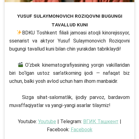
Yusuf Sulaymonovich Roziqovni bugungi
tavallud kuni
BDKU Toshkent filiali jamoasi atoqli kinorejissyor,
ssenarist va aktyor Yusuf Sulaymonovich Roziqovni
bugungi tavallud kuni bilan chin yurakdan tabriklaydi!
⠀
O‘zbek kinematografiyasining yorqin vakillaridan
biri bo‘lgan ustoz san’atkorning ijodi — nafaqat biz
uchun, balki yosh avlod uchun ham ilhom manbaidir.
⠀
Sizga sihat-salomatlik, ijodiy parvoz, bardavom
muvaffaqiyatlar va yangi-yangi asarlar tilaymiz!
Youtube:
Youtube
| Telegram:
ВГИК Ташкент
|
Facebook:
Facebook