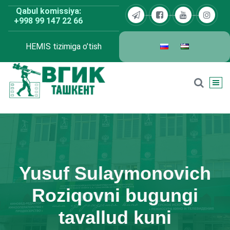
Skip
Qabul komissiya:
to
+998 99 147 22 66
content
HEMIS tizimiga o’tish
BDKU Toshkent
Yusuf Sulaymonovich
Roziqovni bugungi
tavallud kuni