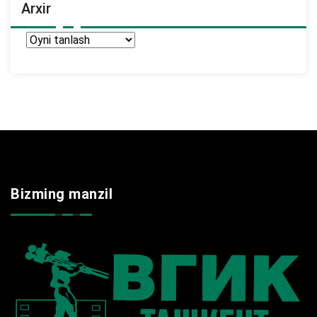
Arxir
Arxir
Bizming manzil