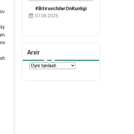
#BitiruvchilarOnKunligi
sov
07.06.2026
liy
ham
rni
Arxir
ish
Arxir