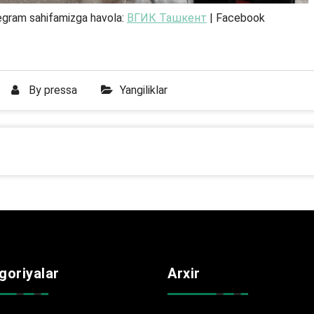
egram sahifamizga havola:
ВГИК Ташкент
| Facebook
By
pressa
Yangiliklar
goriyalar
Arxir