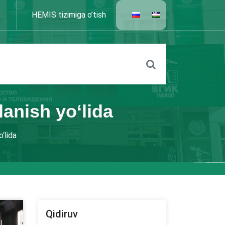
HEMIS tizimiga o’tish
lanish yo‘lida
o‘lida
Qidiruv