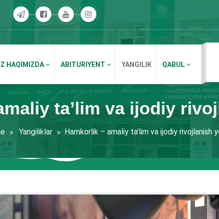
IZ HAQIMIZDA
ABITURIYENT
YANGILIK
QABUL
maliy ta’lim va ijodiy rivoj
e
Yangiliklar
Hamkorlik – amaliy ta’lim va ijodiy rivojlanish y