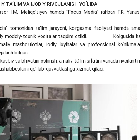
y ta’lim va ijodiy rivojlanish yo‘lida
sor I.M. Meliqo‘ziyev hamda “Focus Media” rahbari F.R. Yunu
.
tomonidan ta’lim jarayoni, ko‘rgazma faoliyati hamda ama
onaviy moddiy-texnik vositalar taqdim etildi. Kelgusida 
liy mashg‘ulotlar, ijodiy loyihalar va professional ko‘nikmala
alashtirilgan.
iy salohiyatini oshirish, amaliy ta’lim sifatini yanada rivojlantir
ashabbuslarni qo‘llab-quvvatlashga xizmat qiladi.