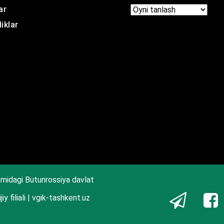
ar
Arxir
iklar
midagi Butunrossiya davlat
iy filiali | vgik-tashkent.uz