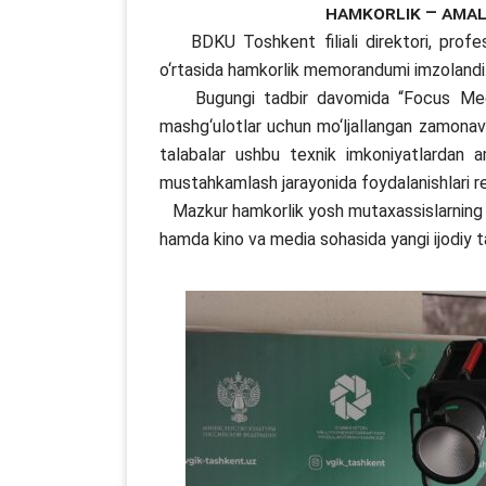
Hamkorlik – amali
BDKU Toshkent filiali direktori, profes
o‘rtasida hamkorlik memorandumi imzolandi
Bugungi tadbir davomida “Focus Media” 
mashg‘ulotlar uchun mo‘ljallangan zam
talabalar ushbu texnik imkoniyatlardan ama
mustahkamlash jarayonida foydalanishlari rej
Mazkur hamkorlik yosh mutaxassislarning kasb
hamda kino va media sohasida yangi ijodiy t