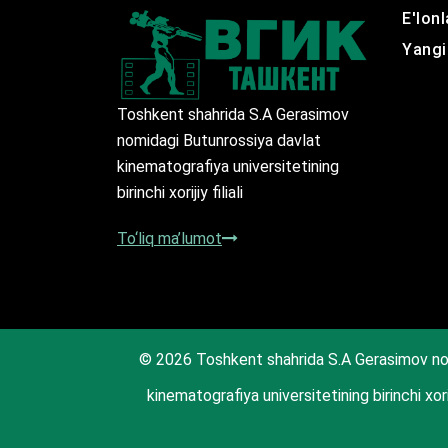
E'lonl
Yangil
Toshkent shahrida S.A Gerasimov
nomidagi Butunrossiya davlat
kinematografiya universitetining
birinchi xorijiy filiali
To‘liq ma’lumot
© 2026 Toshkent shahrida S.A Gerasimov no
kinematografiya universitetining birinchi xorij