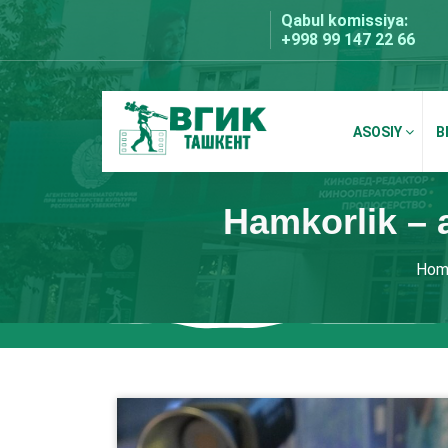
Skip
Qabul komissiya:
to
+998 99 147 22 66
content
ASOSIY
B
BDKU Toshkent
Hamkorlik – a
Hom