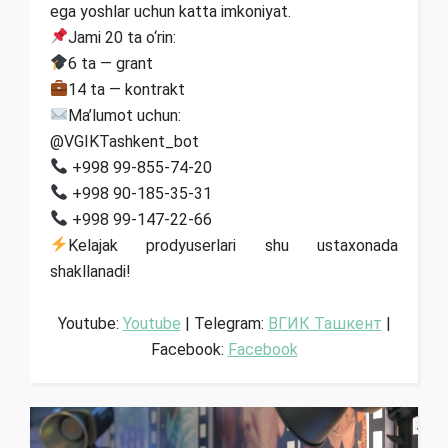
ega yoshlar uchun katta imkoniyat.
Jami 20 ta o‘rin:
6 ta — grant
14 ta — kontrakt
Ma’lumot uchun:
@VGIKTashkent_bot
+998 99-855-74-20
+998 90-185-35-31
+998 99-147-22-66
Kelajak prodyuserlari shu ustaxonada
shakllanadi!
Youtube:
Youtube
| Telegram:
ВГИК Ташкент
|
Facebook:
Facebook