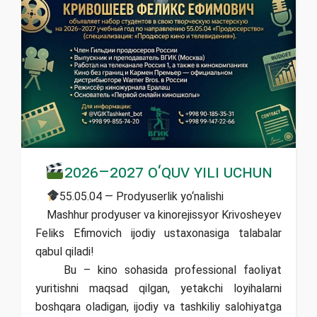
2026–2027 o‘quv yili uchun
55.05.04 — Prodyuserlik yo‘nalishi
Mashhur prodyuser va kinorejissyor Krivosheyev
Feliks Efimovich ijodiy ustaxonasiga talabalar
qabul qiladi!
Bu – kino sohasida professional faoliyat
yuritishni maqsad qilgan, yetakchi loyihalarni
boshqara oladigan, ijodiy va tashkiliy salohiyatga