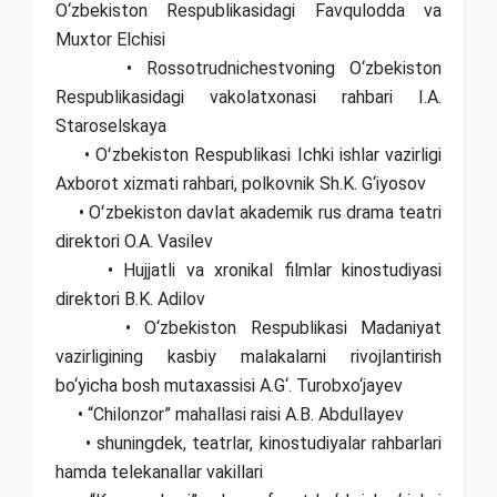
O‘zbekiston Respublikasidagi Favqulodda va
Muxtor Elchisi
• Rossotrudnichestvoning O‘zbekiston
Respublikasidagi vakolatxonasi rahbari I.A.
Staroselskaya
• Oʻzbekiston Respublikasi Ichki ishlar vazirligi
Axborot xizmati rahbari, polkovnik Sh.K. G‘iyosov
• Oʻzbekiston davlat akademik rus drama teatri
direktori O.A. Vasilev
• Hujjatli va xronikal filmlar kinostudiyasi
direktori B.K. Adilov
• O‘zbekiston Respublikasi Madaniyat
vazirligining kasbiy malakalarni rivojlantirish
bo‘yicha bosh mutaxassisi A.G‘. Turobxo‘jayev
• “Chilonzor” mahallasi raisi A.B. Abdullayev
• shuningdek, teatrlar, kinostudiyalar rahbarlari
hamda telekanallar vakillari