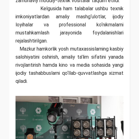
zamonaviy moddiy-texnik vositalar taqdim etildi.
Kelgusida ham talabalar ushbu texnik
imkoniyatlardan amaliy mashg‘ulotlar, ijodiy
loyihalar va professional ko‘nikmalarni
mustahkamlash jarayonida foydalanishlari
rejalashtirilgan.
Mazkur hamkorlik yosh mutaxassislarning kasbiy
salohiyatini oshirish, amaliy ta’lim sifatini yanada
rivojlantirish hamda kino va media sohasida yangi
ijodiy tashabbuslarni qo‘llab-quvvatlashga xizmat
qiladi.