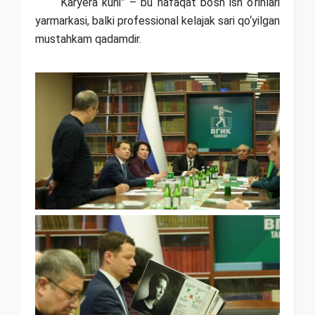
“Karyera kuni” – bu nafaqat bo‘sh ish o‘rinlari
yarmarkasi, balki professional kelajak sari qo‘yilgan
mustahkam qadamdir.