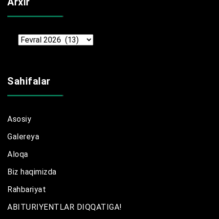
Arxir
Arxir
Sahifalar
Asosiy
Galereya
Aloqa
Biz haqimizda
Rahbariyat
ABITURIYENTLAR DIQQATIGA!