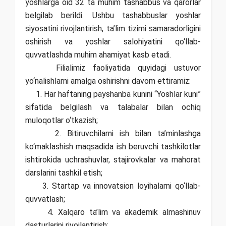
yoshlarga oid 32 ta muhim tashabbus va qarorlar
belgilab berildi. Ushbu tashabbuslar yoshlar
siyosatini rivojlantirish, ta’lim tizimi samaradorligini
oshirish va yoshlar salohiyatini qo‘llab-
quvvatlashda muhim ahamiyat kasb etadi.
Filialimiz faoliyatida quyidagi ustuvor
yo‘nalishlarni amalga oshirishni davom ettiramiz:
1. Har haftaning payshanba kunini “Yoshlar kuni”
sifatida belgilash va talabalar bilan ochiq
muloqotlar o‘tkazish;
2. Bitiruvchilarni ish bilan ta’minlashga
ko‘maklashish maqsadida ish beruvchi tashkilotlar
ishtirokida uchrashuvlar, stajirovkalar va mahorat
darslarini tashkil etish;
3. Startap va innovatsion loyihalarni qo‘llab-
quvvatlash;
4. Xalqaro ta’lim va akademik almashinuv
dasturlarini rivojlantirish;