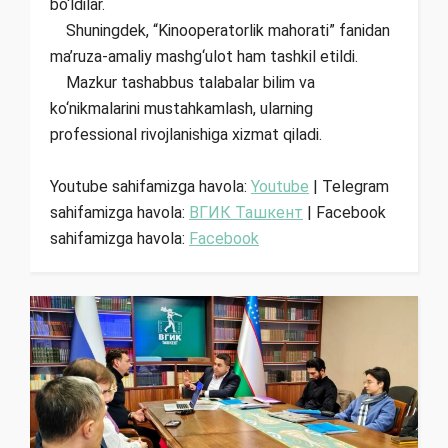
bo‘ldilar.
Shuningdek, “Kinooperatorlik mahorati” fanidan
ma’ruza-amaliy mashg‘ulot ham tashkil etildi.
Mazkur tashabbus talabalar bilim va
ko‘nikmalarini mustahkamlash, ularning
professional rivojlanishiga xizmat qiladi.
Youtube sahifamizga havola:
Youtube
| Telegram
sahifamizga havola:
ВГИК Ташкент
| Facebook
sahifamizga havola:
Facebook