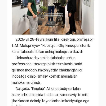
2026-yil 28-fevral kuni filial direktori, professor
I. M. Meliqo‘ziyev 1-bosqich Oliy kinooperatorlik
kursi talabalari bilan ochiq muloqot o‘tkazdi.
Uchrashuv davomida talabalar uchun
professional tasvirga olish texnikasini xarid
qilishda moddiy imkoniyatlar cheklanganligi
inobatga olinib, amaliy ko‘mak masalalari
muhokama qilindi.
Natijada, “Kinolab” AI kinostudiyasi bilan
hamkorlik doirasida talabalar zamonaviy texnik
jihozlardan doimiy foydalanish imkoniyatiga ega