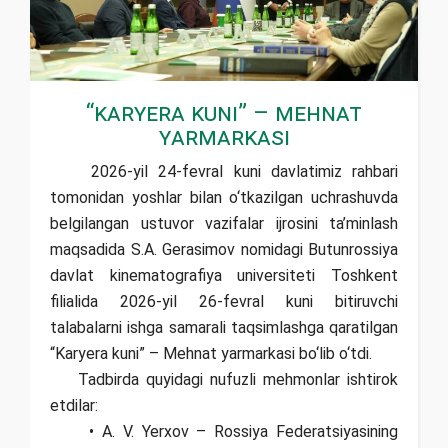
“Karyera kuni” – Mehnat
yarmarkasi
2026-yil 24-fevral kuni davlatimiz rahbari
tomonidan yoshlar bilan o‘tkazilgan uchrashuvda
belgilangan ustuvor vazifalar ijrosini ta’minlash
maqsadida S.A. Gerasimov nomidagi Butunrossiya
davlat kinematografiya universiteti Toshkent
filialida 2026-yil 26-fevral kuni bitiruvchi
talabalarni ishga samarali taqsimlashga qaratilgan
“Karyera kuni” – Mehnat yarmarkasi bo‘lib o‘tdi.
Tadbirda quyidagi nufuzli mehmonlar ishtirok
etdilar:
• A. V. Yerxov – Rossiya Federatsiyasining