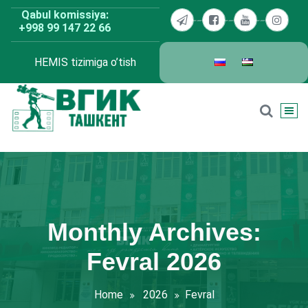
Skip
Qabul komissiya:
to
+998 99 147 22 66
content
HEMIS tizimiga o’tish
BDKU Toshkent
Monthly Archives:
Fevral 2026
Home
2026
Fevral