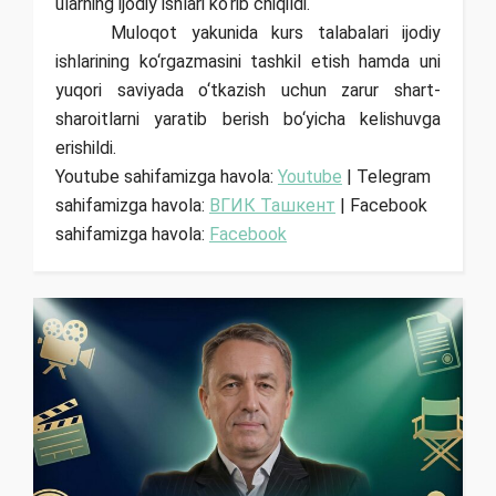
ularning ijodiy ishlari ko‘rib chiqildi.
Muloqot yakunida kurs talabalari ijodiy
ishlarining ko‘rgazmasini tashkil etish hamda uni
yuqori saviyada o‘tkazish uchun zarur shart-
sharoitlarni yaratib berish bo‘yicha kelishuvga
erishildi.
Youtube sahifamizga havola:
Youtube
| Telegram
sahifamizga havola:
ВГИК Ташкент
| Facebook
sahifamizga havola:
Facebook