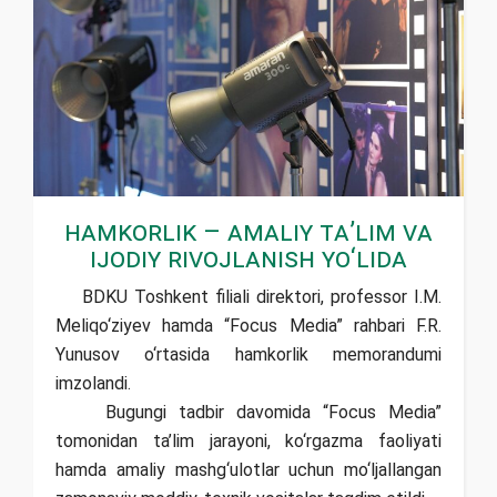
Hamkorlik – amaliy ta’lim va
ijodiy rivojlanish yo‘lida
BDKU Toshkent filiali direktori, professor I.M.
Meliqo‘ziyev hamda “Focus Media” rahbari F.R.
Yunusov o‘rtasida hamkorlik memorandumi
imzolandi.
Bugungi tadbir davomida “Focus Media”
tomonidan ta’lim jarayoni, ko‘rgazma faoliyati
hamda amaliy mashg‘ulotlar uchun mo‘ljallangan