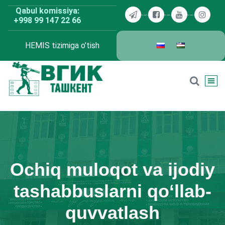
Skip
Qabul komissiya:
to
+998 99 147 22 66
content
HEMIS tizimiga o’tish
BDKU Toshkent
Ochiq muloqot va ijodiy
tashabbuslarni qo‘llab-
quvvatlash