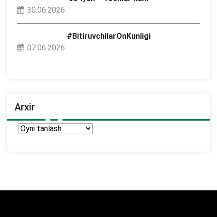
30.06.2026
#BitiruvchilarOnKunligi
07.06.2026
Arxir
Arxir