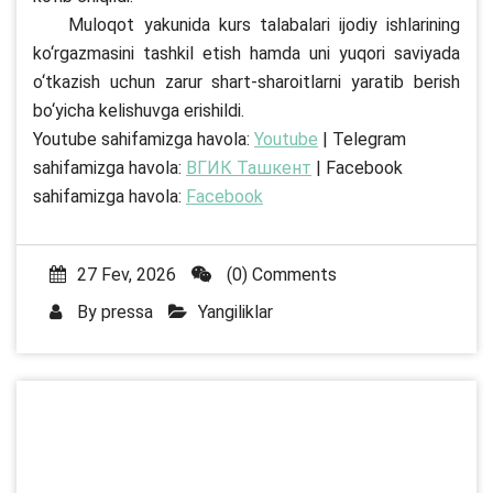
Muloqot yakunida kurs talabalari ijodiy ishlarining
ko‘rgazmasini tashkil etish hamda uni yuqori saviyada
o‘tkazish uchun zarur shart-sharoitlarni yaratib berish
bo‘yicha kelishuvga erishildi.
Youtube sahifamizga havola:
Youtube
| Telegram
sahifamizga havola:
ВГИК Ташкент
| Facebook
sahifamizga havola:
Facebook
27 Fev, 2026
(0) Comments
By
pressa
Yangiliklar