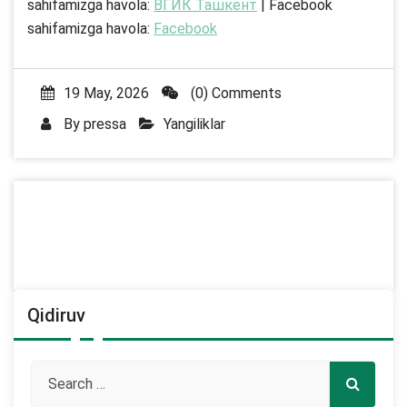
sahifamizga havola:
ВГИК Ташкент
| Facebook
sahifamizga havola:
Facebook
19 May, 2026
(0) Comments
By
pressa
Yangiliklar
Qidiruv