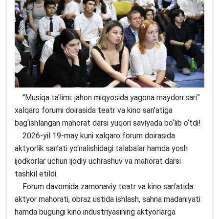
“Musiqa ta’limi: jahon miqyosida yagona maydon sari”
xalqaro forumi doirasida teatr va kino san’atiga
bag‘ishlangan mahorat darsi yuqori saviyada bo‘lib o‘tdi!
2026-yil 19-may kuni xalqaro forum doirasida
aktyorlik san’ati yo‘nalishidagi talabalar hamda yosh
ijodkorlar uchun ijodiy uchrashuv va mahorat darsi
tashkil etildi.
Forum davomida zamonaviy teatr va kino san’atida
aktyor mahorati, obraz ustida ishlash, sahna madaniyati
hamda bugungi kino industriyasining aktyorlarga