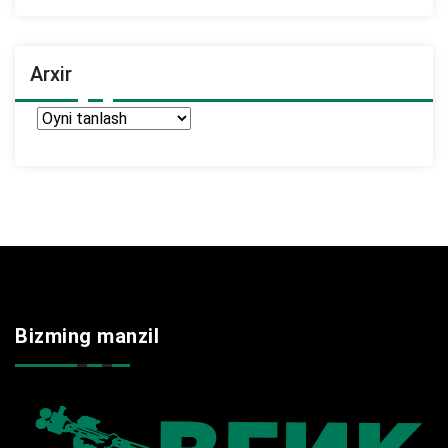
Arxir
Arxir
Bizming manzil