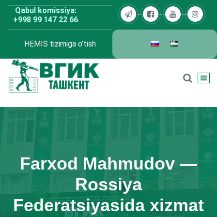
Skip
Qabul komissiya:
to
+998 99 147 22 66
content
HEMIS tizimiga o’tish
BDKU Toshkent
Farxod Mahmudov —
Rossiya
Federatsiyasida xizmat