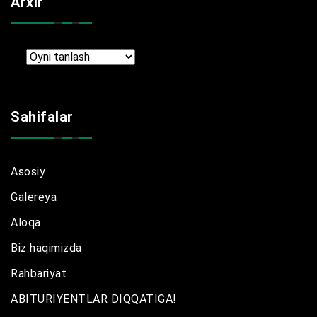
Arxir
Arxir
Sahifalar
Asosiy
Galereya
Aloqa
Biz haqimizda
Rahbariyat
ABITURIYENTLAR DIQQATIGA!