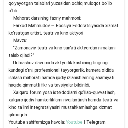
qo‘yayotgan talablari yuzasidan ochiq muloqot bo‘lib
o‘tdi.
Mahorat darsining faxriy mehmoni:
Farxod Mahmudov — Rossiya Federatsiyasida xizmat
ko‘rsatgan artist, teatr va kino aktyori
Mavzu:
“Zamonaviy teatr va kino san’ati aktyordan nimalarni
talab qiladi?”
Uchrashuv davomida aktyorlik kasbining bugungi
kundagi o‘rni, professional tayyorgarlik, kamera oldida
ishlash mahorati hamda ijodiy izlanishlarning ahamiyati
haqida qimmatli fikr va tavsiyalar bildirildi.
Xalqaro forum yosh iste’dodlarni qo‘llab-quvvatlash,
xalqaro ijodiy hamkorliklarni rivojlantirish hamda teatr va
kino ta’limi integratsiyasini mustahkamlashga xizmat
qilmoqda.
Youtube sahifamizga havola:
Youtube
| Telegram