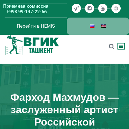
Перейти
Приемная комиссия:
к
+998 99-147-22-66
содержимому
Перейти в HEMIS
ВГИК Ташкент
Фарход Махмудов —
заслуженный артист
Российской