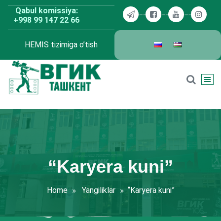
Skip
Qabul komissiya:
to
+998 99 147 22 66
content
HEMIS tizimiga o’tish
BDKU Toshkent
“Karyera kuni”
Home
Yangiliklar
“Karyera kuni”