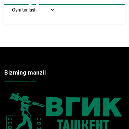
Arxir
Bizming manzil