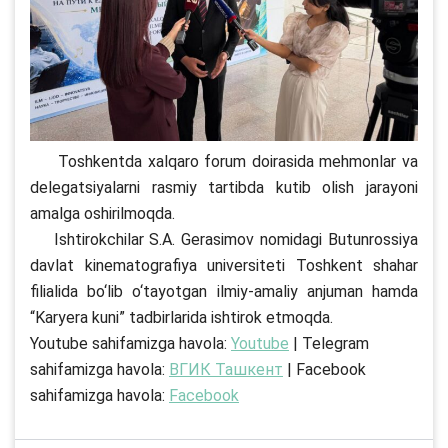
Toshkentda xalqaro forum doirasida mehmonlar va
delegatsiyalarni rasmiy tartibda kutib olish jarayoni
amalga oshirilmoqda.
Ishtirokchilar S.A. Gerasimov nomidagi Butunrossiya
davlat kinematografiya universiteti Toshkent shahar
filialida bo‘lib o‘tayotgan ilmiy-amaliy anjuman hamda
“Karyera kuni” tadbirlarida ishtirok etmoqda.
Youtube sahifamizga havola:
Youtube
| Telegram
sahifamizga havola:
ВГИК Ташкент
| Facebook
sahifamizga havola:
Facebook