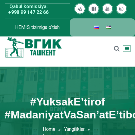
Skip
Qabul komissiya:
to
+998 99 147 22 66
content
HEMIS tizimiga o’tish
BDKU Toshkent
#YuksakE’tirof
#MadaniyatVaSan’atE’tib
Home
Yangiliklar