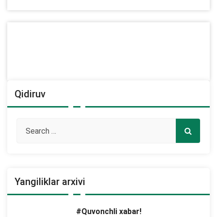
Qidiruv
Yangiliklar arxivi
#Quvonchli xabar!