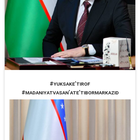
#YuksakE’tirof
#MadaniyatVaSan’atE’tiborMarkazid