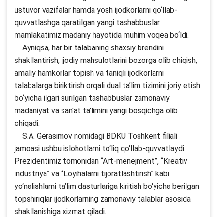
ustuvor vazifalar hamda yosh ijodkorlarni qo‘llab-
quvvatlashga qaratilgan yangi tashabbuslar
mamlakatimiz madaniy hayotida muhim voqea bo‘ldi.
Ayniqsa, har bir talabaning shaxsiy brendini
shakllantirish, ijodiy mahsulotlarini bozorga olib chiqish,
amaliy hamkorlar topish va taniqli ijodkorlarni
talabalarga biriktirish orqali dual ta’lim tizimini joriy etish
bo‘yicha ilgari surilgan tashabbuslar zamonaviy
madaniyat va san’at ta’limini yangi bosqichga olib
chiqadi.
S.A. Gerasimov nomidagi BDKU Toshkent filiali
jamoasi ushbu islohotlarni to‘liq qo‘llab-quvvatlaydi.
Prezidentimiz tomonidan “Art-menejment”, “Kreativ
industriya” va “Loyihalarni tijoratlashtirish” kabi
yo‘nalishlarni ta’lim dasturlariga kiritish bo‘yicha berilgan
topshiriqlar ijodkorlarning zamonaviy talablar asosida
shakllanishiga xizmat qiladi.