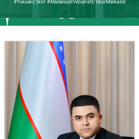
#YuksakE’tirof #MadaniyatVaSan’atE’tiborMarkazid