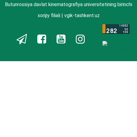
Butunrossiya davlat kinematografiya universitetining birinchi
xorijiy filiali | vgik-tashkent.uz