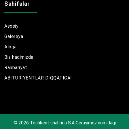
Sahifalar
Asosiy
Galereya
Aloqa
Biz haqimizda
Rahbariyat
ABITURIYENTLAR DIQQATIGA!
© 2026 Toshkent shahrida S.A Gerasimov nomidagi