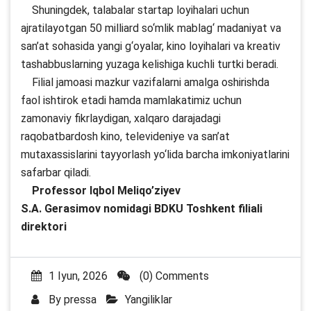
Shuningdek, talabalar startap loyihalari uchun
ajratilayotgan 50 milliard so‘mlik mablag‘ madaniyat va
san’at sohasida yangi g‘oyalar, kino loyihalari va kreativ
tashabbuslarning yuzaga kelishiga kuchli turtki beradi.
Filial jamoasi mazkur vazifalarni amalga oshirishda
faol ishtirok etadi hamda mamlakatimiz uchun
zamonaviy fikrlaydigan, xalqaro darajadagi
raqobatbardosh kino, televideniye va san’at
mutaxassislarini tayyorlash yo‘lida barcha imkoniyatlarini
safarbar qiladi.
Professor Iqbol Meliqo’ziyev
S.A. Gerasimov nomidagi BDKU Toshkent filiali
direktori
1 Iyun, 2026
(0) Comments
By
pressa
Yangiliklar