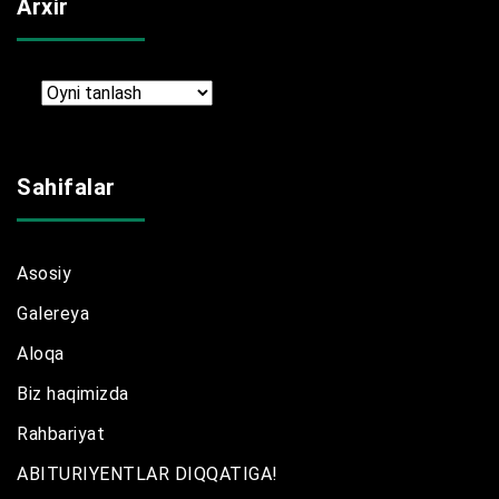
Arxir
Arxir
Sahifalar
Asosiy
Galereya
Aloqa
Biz haqimizda
Rahbariyat
ABITURIYENTLAR DIQQATIGA!