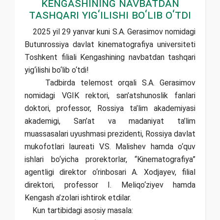
Kengashining navbatdan
tashqari yig‘ilishi bo‘lib o‘tdi
2025 yil 29 yanvar kuni S.A. Gerasimov nomidagi
Butunrossiya davlat kinematografiya universiteti
Toshkent filiali Kengashining navbatdan tashqari
yig‘ilishi bo‘lib o‘tdi!
Tadbirda telemost orqali S.A. Gerasimov
nomidagi VGIK rektori, san’atshunoslik fanlari
doktori, professor, Rossiya ta’lim akademiyasi
akademigi, San’at va madaniyat ta’lim
muassasalari uyushmasi prezidenti, Rossiya davlat
mukofotlari laureati V.S. Malishev hamda o‘quv
ishlari bo‘yicha prorektorlar, “Kinematografiya”
agentligi direktor o‘rinbosari A. Xodjayev, filial
direktori, professor I. Meliqo‘ziyev hamda
Kengash a’zolari ishtirok etdilar.
Kun tartibidagi asosiy masala: