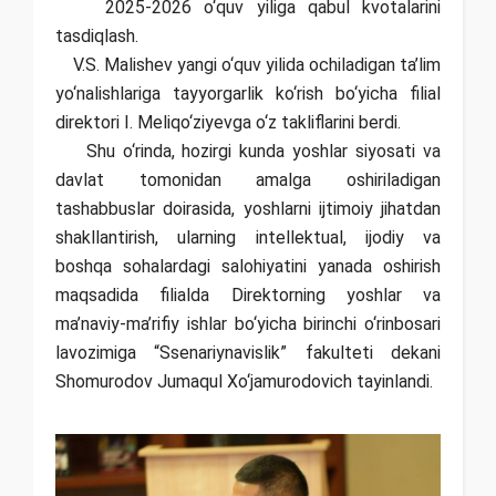
2025-2026 o‘quv yiliga qabul kvotalarini
tasdiqlash.
V.S. Malishev yangi o‘quv yilida ochiladigan ta’lim
yo‘nalishlariga tayyorgarlik ko‘rish bo‘yicha filial
direktori I. Meliqo‘ziyevga o‘z takliflarini berdi.
Shu o‘rinda, hozirgi kunda yoshlar siyosati va
davlat tomonidan amalga oshiriladigan
tashabbuslar doirasida, yoshlarni ijtimoiy jihatdan
shakllantirish, ularning intellektual, ijodiy va
boshqa sohalardagi salohiyatini yanada oshirish
maqsadida filialda Direktorning yoshlar va
ma’naviy-ma’rifiy ishlar bo‘yicha birinchi o‘rinbosari
lavozimiga “Ssenariynavislik” fakulteti dekani
Shomurodov Jumaqul Xo‘jamurodovich tayinlandi.