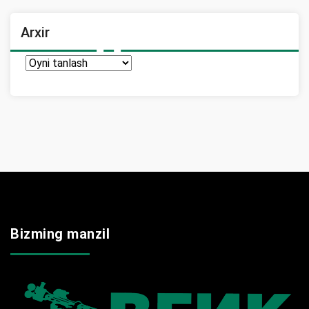
Arxir
Arxir
Bizming manzil