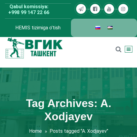
Skip
Qabul komissiya:
to
+998 99 147 22 66
content
HEMIS tizimiga o’tish
BDKU Toshkent
Tag Archives: A.
Xodjayev
Home
Posts tagged "A. Xodjayev"