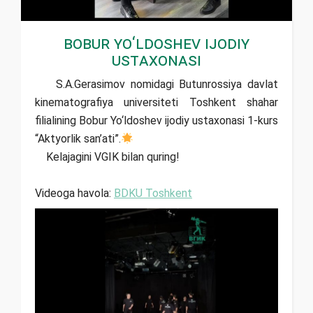
Bobur Yo‘ldoshev ijodiy
ustaxonasi
S.A.Gerasimov nomidagi Butunrossiya davlat
kinematografiya universiteti Toshkent shahar
filialining Bobur Yo‘ldoshev ijodiy ustaxonasi 1-kurs
“Aktyorlik san’ati”.
Kelajagini VGIK bilan quring!
Videoga havola:
BDKU Toshkent