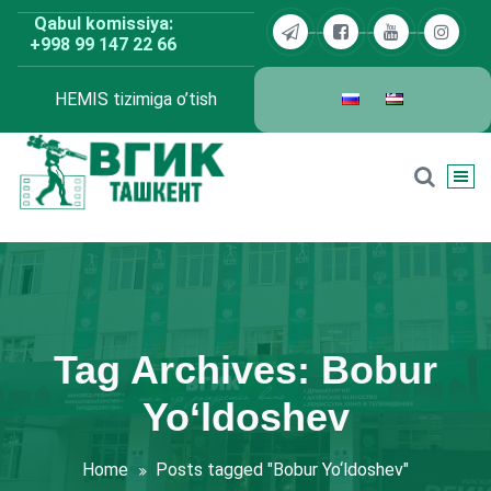
Skip
Qabul komissiya:
to
+998 99 147 22 66
content
HEMIS tizimiga o’tish
BDKU Toshkent
Tag Archives: Bobur
Yo‘ldoshev
Home
Posts tagged "Bobur Yo‘ldoshev"