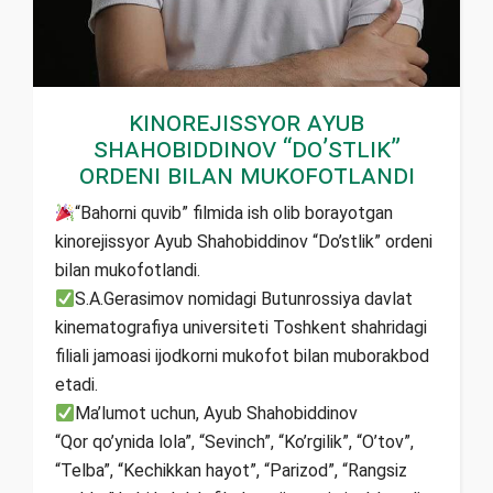
Kinorejissyor Ayub
Shahobiddinov “Do’stlik”
ordeni bilan mukofotlandi
“Bahorni quvib” filmida ish olib borayotgan
kinorejissyor Ayub Shahobiddinov “Do’stlik” ordeni
bilan mukofotlandi.
S.A.Gerasimov nomidagi Butunrossiya davlat
kinematografiya universiteti Toshkent shahridagi
filiali jamoasi ijodkorni mukofot bilan muborakbod
etadi.
Ma’lumot uchun, Ayub Shahobiddinov
“Qor qo’ynida lola”, “Sevinch”, “Ko’rgilik”, “O’tov”,
“Telba”, “Kechikkan hayot”, “Parizod”, “Rangsiz