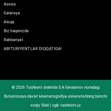
Asosiy
Galereya
Aloqa
Biz haqimizda
Rahbariyat
ABITURIYENTLAR DIQQATIGA!
© 2026 Toshkent shahrida S.A Gerasimov nomidagi
Butunrossiya davlat kinematografiya universitetining birinchi
xorijiy filiali | vgik-tashkent.uz