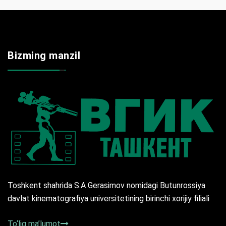
Bizming manzil
Toshkent shahrida S.A Gerasimov nomidagi Butunrossiya
davlat kinematografiya universitetining birinchi xorijiy filiali
To‘liq ma’lumot