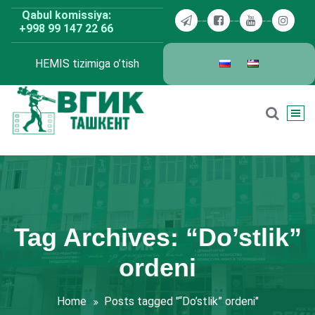
Skip
Qabul komissiya:
to
+998 99 147 22 66
content
HEMIS tizimiga o’tish
BDKU Toshkent
Tag Archives: “Do’stlik”
ordeni
Home
Posts tagged "“Do’stlik” ordeni"