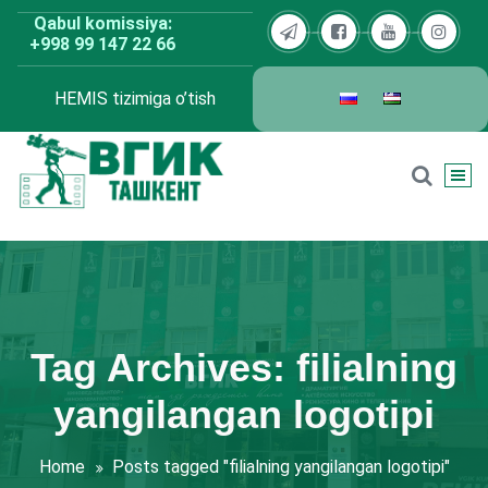
Skip
Qabul komissiya:
to
+998 99 147 22 66
content
HEMIS tizimiga o’tish
BDKU Toshkent
Tag Archives: filialning
yangilangan logotipi
Home
Posts tagged "filialning yangilangan logotipi"