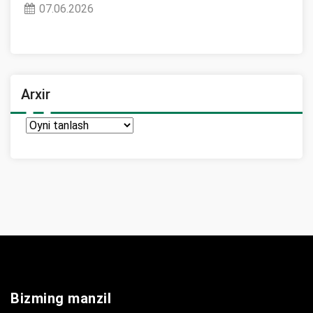
07.06.2026
Arxir
Arxir
Bizming manzil