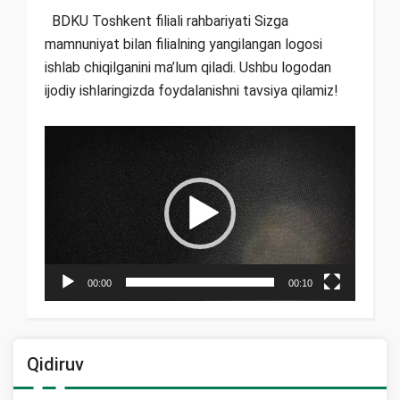
BDKU Toshkent filiali rahbariyati Sizga
mamnuniyat bilan filialning yangilangan logosi
ishlab chiqilganini ma’lum qiladi. Ushbu logodan
ijodiy ishlaringizda foydalanishni tavsiya qilamiz!
Video
Pleyer
00:00
00:10
Qidiruv