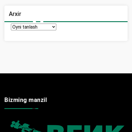
Arxir
Arxir
Bizming manzil