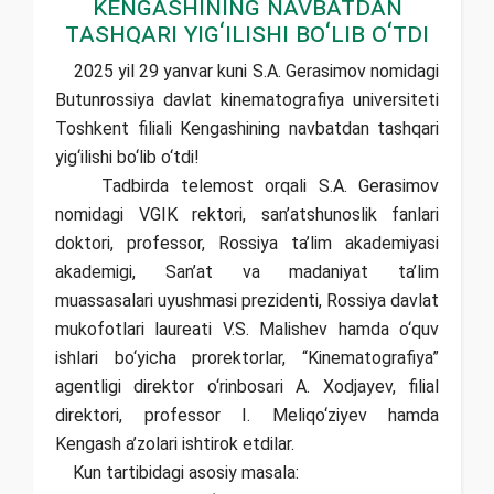
Kengashining navbatdan
tashqari yig‘ilishi bo‘lib o‘tdi
2025 yil 29 yanvar kuni S.A. Gerasimov nomidagi
Butunrossiya davlat kinematografiya universiteti
Toshkent filiali Kengashining navbatdan tashqari
yig‘ilishi bo‘lib o‘tdi!
Tadbirda telemost orqali S.A. Gerasimov
nomidagi VGIK rektori, san’atshunoslik fanlari
doktori, professor, Rossiya ta’lim akademiyasi
akademigi, San’at va madaniyat ta’lim
muassasalari uyushmasi prezidenti, Rossiya davlat
mukofotlari laureati V.S. Malishev hamda o‘quv
ishlari bo‘yicha prorektorlar, “Kinematografiya”
agentligi direktor o‘rinbosari A. Xodjayev, filial
direktori, professor I. Meliqo‘ziyev hamda
Kengash a’zolari ishtirok etdilar.
Kun tartibidagi asosiy masala: