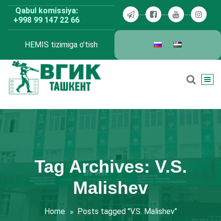
Skip
Qabul komissiya:
to
+998 99 147 22 66
content
HEMIS tizimiga o’tish
BDKU Toshkent
Tag Archives: V.S.
Malishev
Home
Posts tagged "V.S. Malishev"