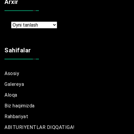
Arxir
Arxir
Sahifalar
Asosiy
Galereya
Aloqa
Biz haqimizda
Rahbariyat
ABITURIYENTLAR DIQQATIGA!