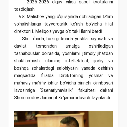
2025-2026 o‘quv yiliga qabul kvotalarini
tasdiqlash.
V.S. Malishev yangi o‘quv yilida ochiladigan ta’lim
yo‘nalishlariga tayyorgarlik ko‘rish bo‘yicha filial
direktori I. Meliqo‘ziyevga o‘z takliflarini berdi.
Shu o‘rinda, hozirgi kunda yoshlar siyosati va
davlat tomonidan amalga oshiriladigan
tashabbuslar doirasida, yoshlarni ijtimoiy jihatdan
shakllantirish, ularning intellektual, ijodiy va
boshqa sohalardagi salohiyatini yanada oshirish
maqsadida filialda Direktorning yoshlar va
ma’naviy-ma’rifiy ishlar bo‘yicha birinchi o‘rinbosari
lavozimiga “Ssenariynavislik” fakulteti dekani
Shomurodov Jumaqul Xo‘jamurodovich tayinlandi.