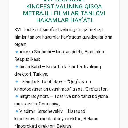
kinofestivalining Qisqa
metrajli filmlar tanlovi
hakamlar hay’ati
XVI Toshkent kinofestivalining Qisqa metrajli
filmlar tanlovi hakamlar hay’atidan quyidagilar o’rin
olgan:
Alireza Shohruhi – kinotanqidchi, Eron Islom
Respublikasi;
Ixsan Kabil – Korkut ota kinofestivalining
direktori, Turkiya;
Talantbek Tolobekov – “Qirg‘iziston
kinoprodyuserlari uyushmasi” a’zosi, Qirg’iziston;
Birgit Boymers – Teatr va kino tarixi bo’yicha
mutaxassis, Germaniya;
Vladimir Karachevskiy – Listapad
kinofestivalining dasturiy direktori, Belarus
Kinoprokati direktori, Belarus.