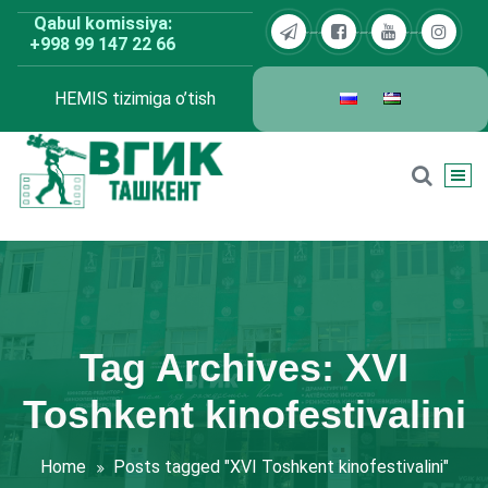
Skip
Qabul komissiya:
to
+998 99 147 22 66
content
HEMIS tizimiga o’tish
BDKU Toshkent
Tag Archives: XVI
Toshkent kinofestivalini
Home
Posts tagged "XVI Toshkent kinofestivalini"