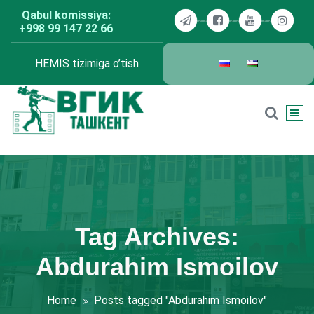
Skip
Qabul komissiya:
to
+998 99 147 22 66
content
HEMIS tizimiga o’tish
BDKU Toshkent
Tag Archives:
Abdurahim Ismoilov
Home
Posts tagged "Abdurahim Ismoilov"