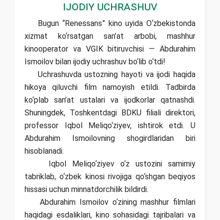
ijodiy uchrashuv
Bugun “Renessans” kino uyida O‘zbekistonda
xizmat ko‘rsatgan san’at arbobi, mashhur
kinooperator va VGIK bitiruvchisi — Abdurahim
Ismoilov bilan ijodiy uchrashuv bo‘lib o‘tdi!
Uchrashuvda ustozning hayoti va ijodi haqida
hikoya qiluvchi film namoyish etildi. Tadbirda
ko‘plab san’at ustalari va ijodkorlar qatnashdi.
Shuningdek, Toshkentdagi BDKU filiali direktori,
professor Iqbol Meliqo‘ziyev, ishtirok etdi. U
Abdurahim Ismoilovning shogirdlaridan biri
hisoblanadi.
Iqbol Meliqo‘ziyev o‘z ustozini samimiy
tabriklab, o‘zbek kinosi rivojiga qo‘shgan beqiyos
hissasi uchun minnatdorchilik bildirdi.
Abdurahim Ismoilov o‘zining mashhur filmlari
haqidagi esdaliklari, kino sohasidagi tajribalari va