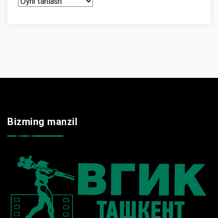
Arxir
Bizming manzil