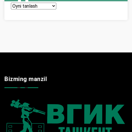
Arxir
Bizming manzil