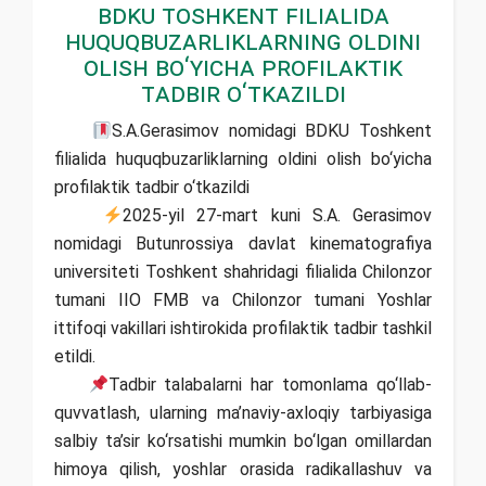
BDKU Toshkent filialida
huquqbuzarliklarning oldini
olish bo‘yicha profilaktik
tadbir o‘tkazildi
S.A.Gerasimov nomidagi BDKU Toshkent
filialida huquqbuzarliklarning oldini olish bo‘yicha
profilaktik tadbir o‘tkazildi
2025-yil 27-mart kuni S.A. Gerasimov
nomidagi Butunrossiya davlat kinematografiya
universiteti Toshkent shahridagi filialida Chilonzor
tumani IIO FMB va Chilonzor tumani Yoshlar
ittifoqi vakillari ishtirokida profilaktik tadbir tashkil
etildi.
Tadbir talabalarni har tomonlama qo‘llab-
quvvatlash, ularning ma’naviy-axloqiy tarbiyasiga
salbiy ta’sir ko‘rsatishi mumkin bo‘lgan omillardan
himoya qilish, yoshlar orasida radikallashuv va