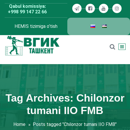
Skip
Qabul komissiya:
to
+998 99 147 22 66
content
HEMIS tizimiga o’tish
BDKU Toshkent
Tag Archives: Chilonzor
tumani IIO FMB
Home
Posts tagged "Chilonzor tumani IIO FMB"