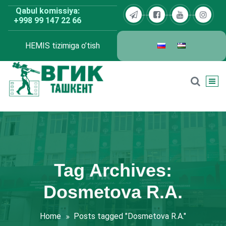
Skip
Qabul komissiya:
to
+998 99 147 22 66
content
HEMIS tizimiga o’tish
BDKU Toshkent
Tag Archives:
Dosmetova R.A.
Home
Posts tagged "Dosmetova R.A."