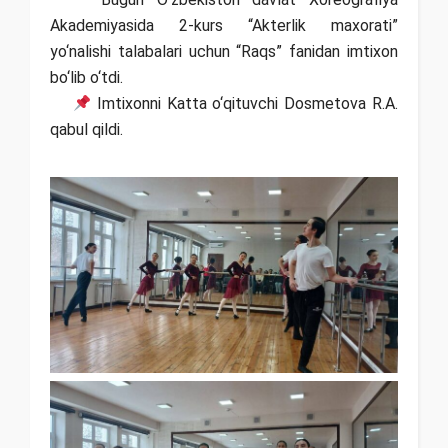
Akademiyasida 2-kurs “Akterlik maxorati”
yо‘nalishi talabalari uchun “Raqs” fanidan imtixon
bо‘lib о‘tdi.
Imtixonni Katta о‘qituvchi Dosmetova R.A.
qabul qildi.