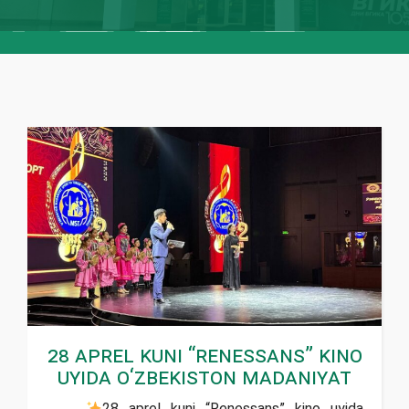
28 aprel kuni “Renessans” kino
uyida O‘zbekiston madaniyat
28 aprel kuni “Renessans” kino uyida