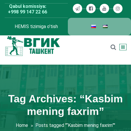
Skip
Qabul komissiya:
to
+998 99 147 22 66
content
HEMIS tizimiga o’tish
BDKU Toshkent
Tag Archives: “Kasbim
mening faxrim”
Home
Posts tagged "“Kasbim mening faxrim”"