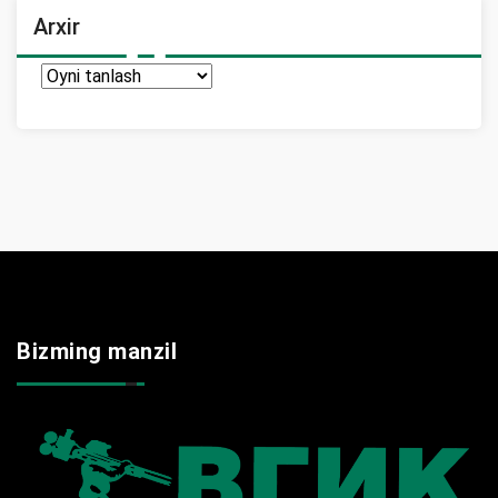
Arxir
Arxir
Bizming manzil