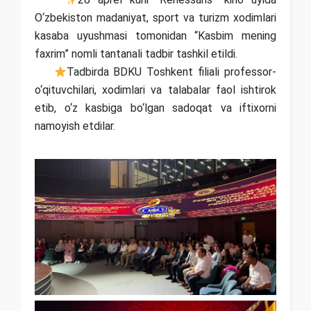
O‘zbekiston madaniyat, sport va turizm xodimlari
kasaba uyushmasi tomonidan “Kasbim mening
faxrim” nomli tantanali tadbir tashkil etildi.
Tadbirda BDKU Toshkent filiali professor-
o‘qituvchilari, xodimlari va talabalar faol ishtirok
etib, o‘z kasbiga bo‘lgan sadoqat va iftixorni
namoyish etdilar.