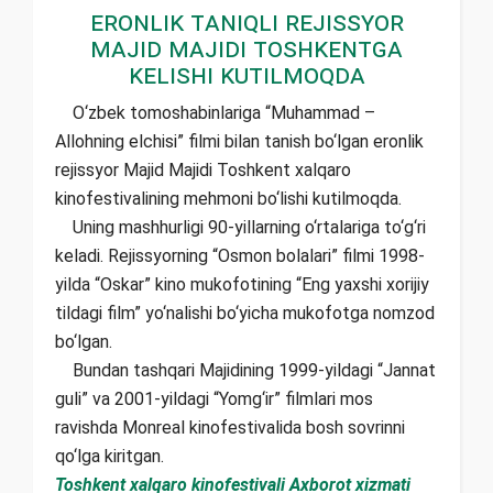
Eronlik taniqli rejissyor
Majid Majidi Toshkentga
kelishi kutilmoqda
O‘zbek tomoshabinlariga “Muhammad –
Allohning elchisi” filmi bilan tanish bo‘lgan eronlik
rejissyor Majid Majidi Toshkent xalqaro
kinofestivalining mehmoni bo‘lishi kutilmoqda.
Uning mashhurligi 90-yillarning o‘rtalariga to‘g‘ri
keladi. Rejissyorning “Osmon bolalari” filmi 1998-
yilda “Oskar” kino mukofotining “Eng yaxshi xorijiy
tildagi film” yo‘nalishi bo‘yicha mukofotga nomzod
bo‘lgan.
Bundan tashqari Majidining 1999-yildagi “Jannat
guli” va 2001-yildagi “Yomg‘ir” filmlari mos
ravishda Monreal kinofestivalida bosh sovrinni
qo‘lga kiritgan.
Toshkent xalqaro kinofestivali Axborot xizmati