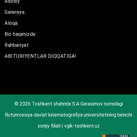
Asosiy
Galereya
Aloqa
Biz haqimizda
Rahbariyat
ABITURIYENTLAR DIQQATIGA!
© 2026 Toshkent shahrida S.A Gerasimov nomidagi
Butunrossiya davlat kinematografiya universitetining birinchi
xorijiy filiali | vgik-tashkent.uz