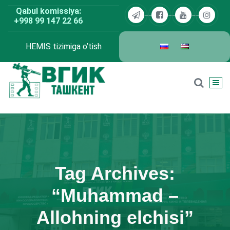
Skip
Qabul komissiya:
to
+998 99 147 22 66
content
HEMIS tizimiga o’tish
BDKU Toshkent
Tag Archives:
“Muhammad –
Allohning elchisi”