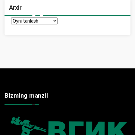
Arxir
Arxir
Bizming manzil