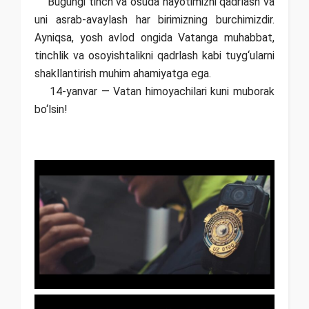
Bugungi tinch va osuda hayotimizni qadrlash va
uni asrab-avaylash har birimizning burchimizdir.
Ayniqsa, yosh avlod ongida Vatanga muhabbat,
tinchlik va osoyishtalikni qadrlash kabi tuyg‘ularni
shakllantirish muhim ahamiyatga ega.
14-yanvar — Vatan himoyachilari kuni muborak
bo‘lsin!