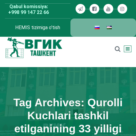
Skip
Qabul komissiya:
to
+998 99 147 22 66
content
HEMIS tizimiga o’tish
BDKU Toshkent
Tag Archives: Qurolli
Kuchlari tashkil
etilganining 33 yilligi