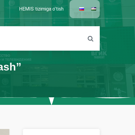
HEMIS tizimiga o’tish
ash”