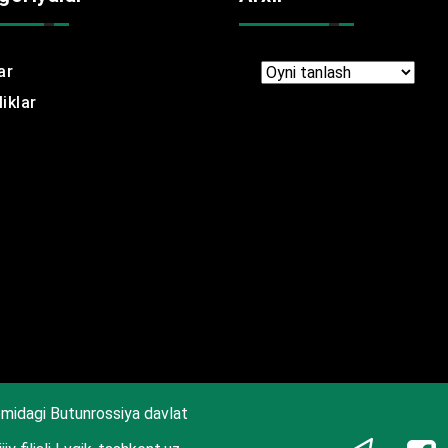
ar
Arxir
iklar
midagi Butunrossiya davlat