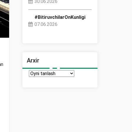
30.06.2026
#BitiruvchilarOnKunligi
07.06.2026
Arxir
an
Arxir