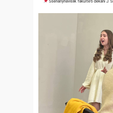
Ssenariynavislik fakulteti dekani J.