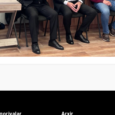
goriyalar
Arxir