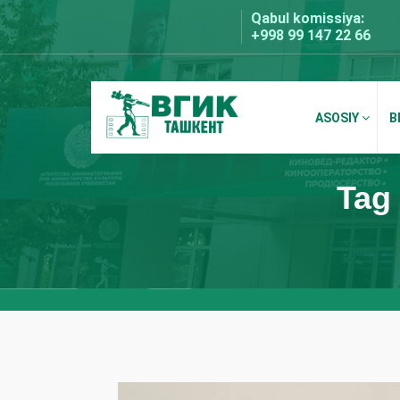
Skip
Qabul komissiya:
to
+998 99 147 22 66
content
ASOSIY
B
BDKU Toshkent
Tag