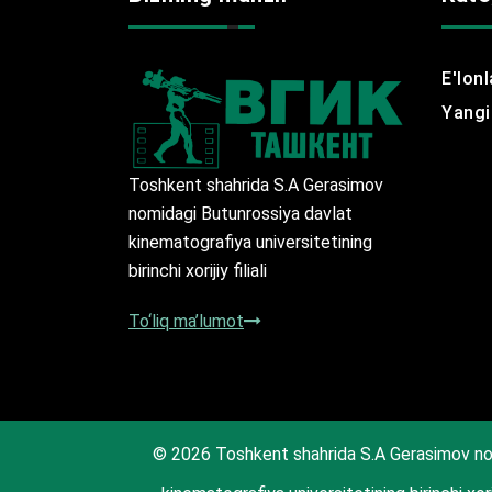
E'lonl
Yangil
Toshkent shahrida S.A Gerasimov
nomidagi Butunrossiya davlat
kinematografiya universitetining
birinchi xorijiy filiali
To‘liq ma’lumot
© 2026 Toshkent shahrida S.A Gerasimov no