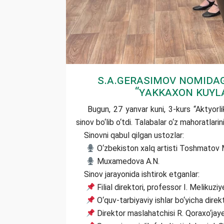
S.A.Gerasimov nomidag
“Yakkaxon kuyla
Bugun, 27 yanvar kuni, 3-kurs “Aktyorlik 
sinov bо‘lib о‘tdi. Talabalar о‘z mahoratlarin
Sinovni qabul qilgan ustozlar:
О‘zbekiston xalq artisti Toshmatov 
Muxamedova A.N.
Sinov jarayonida ishtirok etganlar:
Filial direktori, professor I. Melikuziy
О‘quv-tarbiyaviy ishlar bо‘yicha direkt
Direktor maslahatchisi R. Qoraxо‘jay