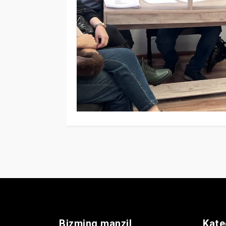
Bizming manzil
Kate