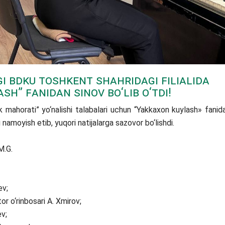
i BDKU Toshkent shahridagi filialida
sh” fanidan sinov bо‘lib о‘tdi!
mahorati” yо‘nalishi talabalari uchun “Yakkaxon kuylash» fanid
i namoyish etib, yuqori natijalarga sazovor bо‘lishdi.
M.G.
ev;
or о‘rinbosari A. Xmirov;
ev;