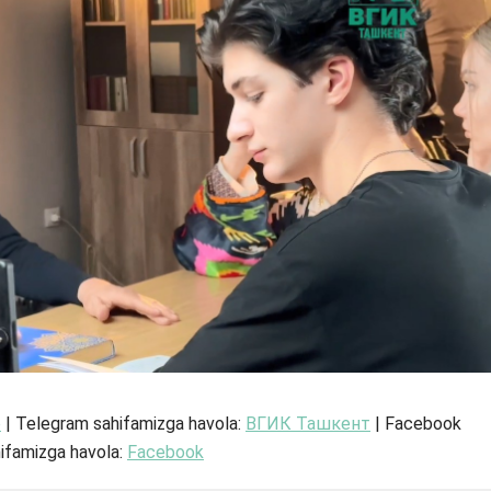
e
| Telegram sahifamizga havola:
ВГИК Ташкент
| Facebook
ifamizga havola:
Facebook