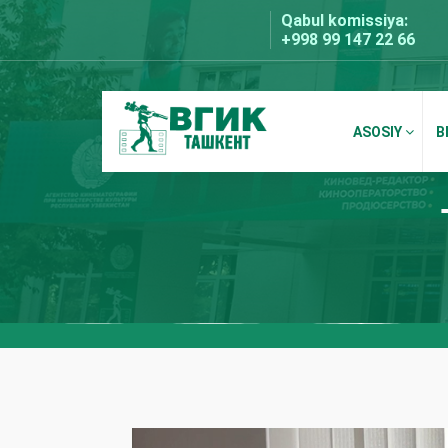
Skip
Qabul komissiya:
to
+998 99 147 22 66
content
ASOSIY
B
BDKU Toshkent