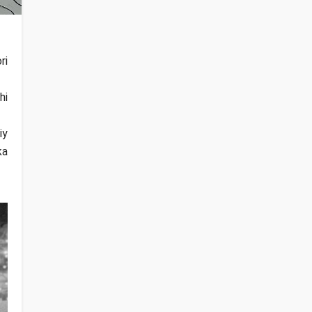
ri
hi
iy
ka