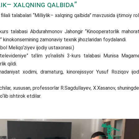
lik– xalqning qalbida”
li talabalari “Milliylik– xalqning qalbida” mavzusida ijtimoiy rol
3-kurs talabasi Abdurahmonov Jahongir “Kinooperatorlik mahorat
” kinokonsernining zamonaviy texnik jihozlaridan foydalandi.
ol Meliqo‘ziyev ijodiy ustaxonasi.)
evideniye” ta’lim yo‘nalishi 3-kurs talabasi Munisa Magam
ik qildi.
niyat xodimi, dramaturg, kinorejissyor Yusuf Roziqov ijod
hilar, xususan, professorlar R.Sagdullayev, X.Xasanov, shuningde
‘lib ishtirok etdilar.