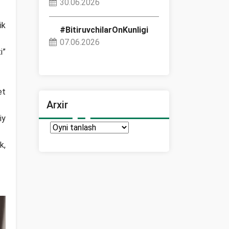
30.06.2026
ik
#BitiruvchilarOnKunligi
07.06.2026
i”
et
Arxir
iy
Arxir
k,