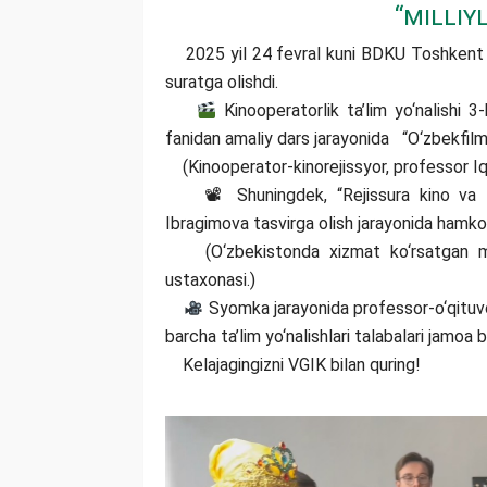
“Milliy
2025 yil 24 fevral kuni BDKU Toshkent filia
suratga olishdi.
Kinooperatorlik ta’lim yo‘nalishi 
fanidan amaliy dars jarayonida “O‘zbekfilm
(Kinooperator-kinorejissyor, professor Iqb
📽 Shuningdek, “Rejissura kino va tel
Ibragimova tasvirga olish jarayonida hamkorl
(O‘zbekistonda xizmat ko‘rsatgan mada
ustaxonasi.)
Syomka jarayonida professor-o‘qituvc
barcha ta’lim yo‘nalishlari talabalari jamoa bo
Kelajagingizni VGIK bilan quring!