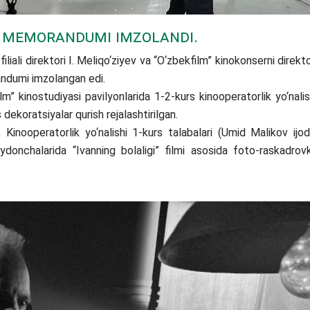
 memorandumi imzolandi.
li direktori I. Meliqo‘ziyev va “O‘zbekfilm” kinokonserni direkto
ndumi imzolangan edi.
inostudiyasi pavilyonlarida 1-2-kurs kinooperatorlik yo‘nalis
 dekoratsiyalar qurish rejalashtirilgan.
 Kinooperatorlik yo‘nalishi 1-kurs talabalari (Umid Malikov ijod
ydonchalarida “Ivanning bolaligi” filmi asosida foto-raskadrov