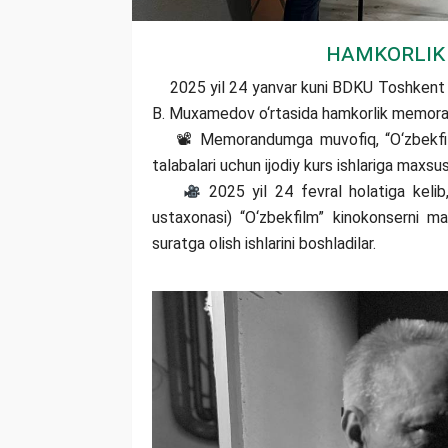
Hamkorlik
2025 yil 24 yanvar kuni BDKU Toshkent filia
B. Muxamedov o‘rtasida hamkorlik memora
📽 Memorandumga muvofiq, “O‘zbekfilm” k
talabalari uchun ijodiy kurs ishlariga maxsus
2025 yil 24 fevral holatiga kelib,
ustaxonasi) “O‘zbekfilm” kinokonserni ma
suratga olish ishlarini boshladilar.