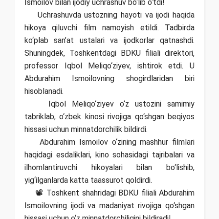
Ismoilov bilan ijodiy uchrashuv bo‘lib o‘tdi!
Uchrashuvda ustozning hayoti va ijodi haqida
hikoya qiluvchi film namoyish etildi. Tadbirda
ko‘plab san’at ustalari va ijodkorlar qatnashdi.
Shuningdek, Toshkentdagi BDKU filiali direktori,
professor Iqbol Meliqo‘ziyev, ishtirok etdi. U
Abdurahim Ismoilovning shogirdlaridan biri
hisoblanadi.
Iqbol Meliqo‘ziyev o‘z ustozini samimiy
tabriklab, o‘zbek kinosi rivojiga qo‘shgan beqiyos
hissasi uchun minnatdorchilik bildirdi.
Abdurahim Ismoilov o‘zining mashhur filmlari
haqidagi esdaliklari, kino sohasidagi tajribalari va
ilhomlantiruvchi hikoyalari bilan bo‘lishib,
yig‘ilganlarda katta taassurot qoldirdi.
📽 Toshkent shahridagi BDKU filiali Abdurahim
Ismoilovning ijodi va madaniyat rivojiga qo‘shgan
hissasi uchun o‘z minnatdorchiligini bildiradi!