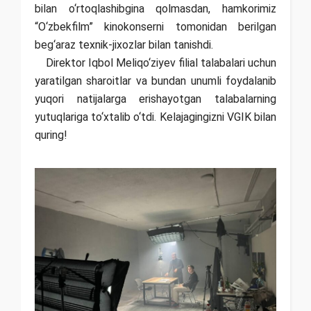
bilan o‘rtoqlashibgina qolmasdan, hamkorimiz
“O‘zbekfilm” kinokonserni tomonidan berilgan
beg‘araz texnik-jixozlar bilan tanishdi.
Direktor Iqbol Meliqo‘ziyev filial talabalari uchun
yaratilgan sharoitlar va bundan unumli foydalanib
yuqori natijalarga erishayotgan talabalarning
yutuqlariga to‘xtalib o‘tdi. Kelajagingizni VGIK bilan
quring!