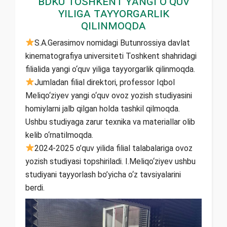
BDKU Toshkent yangi o‘quv
yiliga tayyorgarlik
qilinmoqda
S.A.Gerasimov nomidagi Butunrossiya davlat
kinematografiya universiteti Toshkent shahridagi
filialida yangi o‘quv yiliga tayyorgarlik qilinmoqda.
Jumladan filial direktori, professor Iqbol
Meliqo‘ziyev yangi o‘quv ovoz yozish studiyasini
homiylarni jalb qilgan holda tashkil qilmoqda.
Ushbu studiyaga zarur texnika va materiallar olib
kelib o‘rnatilmoqda.
2024-2025 o’quv yilida filial talabalariga ovoz
yozish studiyasi topshiriladi. I.Meliqo‘ziyev ushbu
studiyani tayyorlash bo’yicha o‘z tavsiyalarini
berdi.