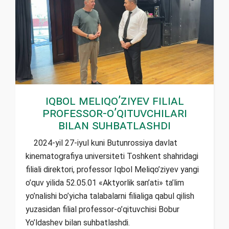
Iqbol Meliqo’ziyev filial
professor-o’qituvchilari
bilan suhbatlashdi
2024-yil 27-iyul kuni Butunrossiya davlat
kinematografiya universiteti Toshkent shahridagi
filiali direktori, professor Iqbol Meliqo’ziyev yangi
o’quv yilida 52.05.01 «Aktyorlik san’ati» ta’lim
yo’nalishi bo’yicha talabalarni filialiga qabul qilish
yuzasidan filial professor-o’qituvchisi Bobur
Yo’ldashev bilan suhbatlashdi.