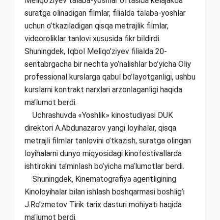
Meliqo‘ziyev talaba-yoshlar o’rtasida kelajakda
suratga olinadigan filmlar, filialda talaba-yoshlar
uchun o’tkaziladigan qisqa metrajlik filmlar,
videoroliklar tanlovi xususida fikr bildirdi.
Shuningdek, Iqbol Meliqo’ziyev filialda 20-
sentabrgacha bir nechta yo’nalishlar bo’yicha Oliy
professional kurslarga qabul bo’layotganligi, ushbu
kurslarni kontrakt narxlari arzonlaganligi haqida
ma’lumot berdi.
Uchrashuvda «Yoshlik» kinostudiyasi DUK
direktori A.Abdunazarov yangi loyihalar, qisqa
metrajli filmlar tanlovini o’tkazish, suratga olingan
loyihalarni dunyo miqyosidagi kinofestivallarda
ishtirokini ta’minlash bo’yicha ma’lumotlar berdi.
Shuningdek, Kinematografiya agentligining
Kinoloyihalar bilan ishlash boshqarmasi boshlig’i
J.Ro’zmetov Tirik tarix dasturi mohiyati haqida
ma’lumot berdi.