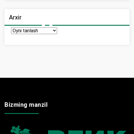
Arxir
Arxir
Bizming manzil