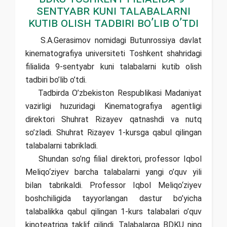
sentyabr kuni talabalarni
kutib olish tadbiri bo’lib o’tdi
S.A.Gerasimov nomidagi Butunrossiya davlat
kinematografiya universiteti Toshkent shahridagi
filialida 9-sentyabr kuni talabalarni kutib olish
tadbiri bo’lib o’tdi.
Tadbirda O’zbekiston Respublikasi Madaniyat
vazirligi huzuridagi Kinematografiya agentligi
direktori Shuhrat Rizayev qatnashdi va nutq
so’zladi. Shuhrat Rizayev 1-kursga qabul qilingan
talabalarni tabrikladi.
Shundan so’ng filial direktori, professor Iqbol
Meliqo‘ziyev barcha talabalarni yangi o’quv yili
bilan tabrikaldi. Professor Iqbol Meliqo‘ziyev
boshchiligida tayyorlangan dastur bo’yicha
talabalikka qabul qilingan 1-kurs talabalari o’quv
kinoteatriga taklif qilindi. Talabalarga BDKU ning