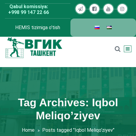
Skip
Qabul komissiya:
to
+998 99 147 22 66
content
HEMIS tizimiga o’tish
BDKU Toshkent
Tag Archives: Iqbol
Meliqo’ziyev
Home
Posts tagged "Iqbol Meliqo’ziyev"