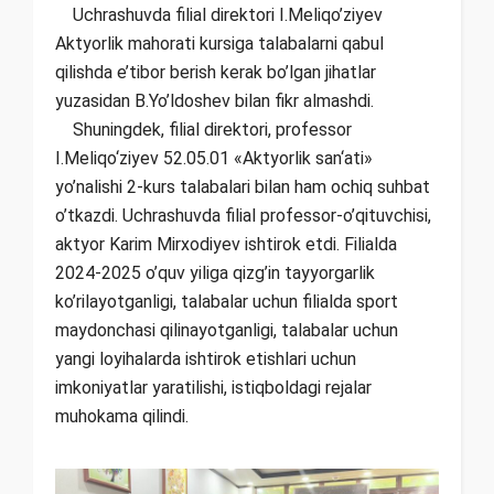
Uchrashuvda filial direktori I.Meliqo’ziyev
Aktyorlik mahorati kursiga talabalarni qabul
qilishda e’tibor berish kerak bo’lgan jihatlar
yuzasidan B.Yo’ldoshev bilan fikr almashdi.
Shuningdek, filial direktori, professor
I.Meliqo‘ziyev 52.05.01 «Aktyorlik san‘ati»
yo’nalishi 2-kurs talabalari bilan ham ochiq suhbat
o’tkazdi. Uchrashuvda filial professor-o’qituvchisi,
aktyor Karim Mirxodiyev ishtirok etdi. Filialda
2024-2025 o’quv yiliga qizg’in tayyorgarlik
ko’rilayotganligi, talabalar uchun filialda sport
maydonchasi qilinayotganligi, talabalar uchun
yangi loyihalarda ishtirok etishlari uchun
imkoniyatlar yaratilishi, istiqboldagi rejalar
muhokama qilindi.