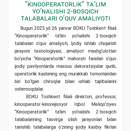
“Kinooperatorlik” ta’lim
yo‘nalishi 2-bosqich
talabalari o‘quv amaliyoti
Bugun 2025 yil 26 yanvar BDKU Toshkent filiali
“Kinooperatorlik” ta’lim yo‘nalishi 2-bosqich
talabalari o‘quv amaliyoti, Ijodiy ishlab chiqarish
jarayoni texnologiyasi, amaliyot mashg‘ulotlari
bo‘yicha “Kinoperatorlik” mahorati fanidan o‘quv
ijodiy pavilyonlarda maxsus dekoratsiyalar qurib,
operatorlik kasbining eng murakkab tomonlaridan
biri bo‘lgan chiroqlar bilan ishlab tajribalarini
oshirmoqdalar.
BDKU Toshkent filiali direktori, professor,
kinooperator-kinorejissyor Iqbol Meliqo‘ziyev
“Kinooperatorlik” ta’lim yo‘nalishi 2-bosqich
talabalarining tasvirga olish jarayonlari bilan
tanishib talabalarga o‘zining ijodiy kasbiy fikrlari