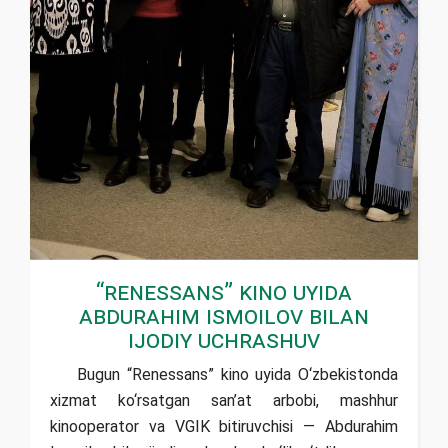
“Renessans” kino uyida
Abdurahim Ismoilov bilan
ijodiy uchrashuv
Bugun “Renessans” kino uyida O‘zbekistonda
xizmat ko‘rsatgan san’at arbobi, mashhur
kinooperator va VGIK bitiruvchisi — Abdurahim