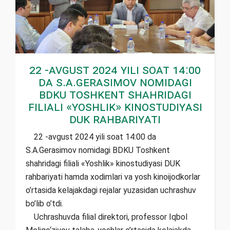
22 -avgust 2024 yili soat 14:00
da S.A.Gerasimov nomidagi
BDKU Toshkent shahridagi
filiali «Yoshlik» kinostudiyasi
DUK rahbariyati
22 -avgust 2024 yili soat 14:00 da
S.A.Gerasimov nomidagi BDKU Toshkent
shahridagi filiali «Yoshlik» kinostudiyasi DUK
rahbariyati hamda xodimlari va yosh kinoijodkorlar
o’rtasida kelajakdagi rejalar yuzasidan uchrashuv
bo’lib o’tdi.
Uchrashuvda filial direktori, professor Iqbol